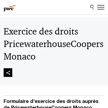
Aller
Aller
au
au
contenu
pied
de
page
Exercice des droits
PricewaterhouseCoopers
Monaco
Formulaire d'exercice des droits auprès
de PricewaterhouseCoopers Monaco