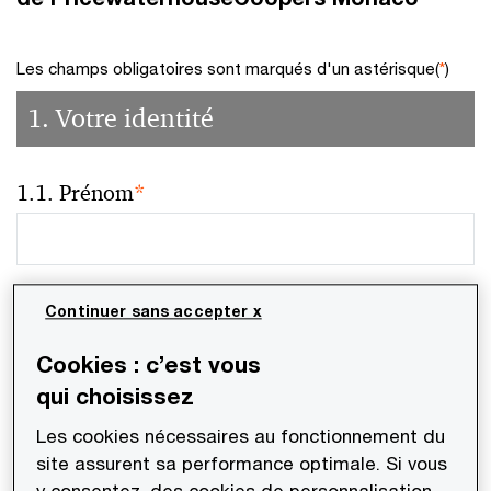
Les champs obligatoires sont marqués d'un astérisque(
*
)
1. Votre identité
1.1. Prénom
*
1.2. Nom
*
Continuer sans accepter x
Cookies : c’est vous
qui choisissez
1.3. Courriel
*
Les cookies nécessaires au fonctionnement du
site assurent sa performance optimale. Si vous
y consentez, des cookies de personnalisation,